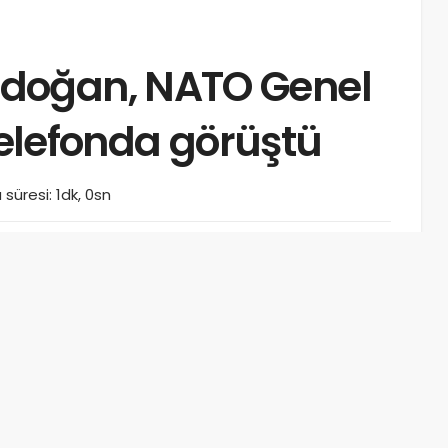
doğan, NATO Genel
 telefonda görüştü
süresi: 1dk, 0sn