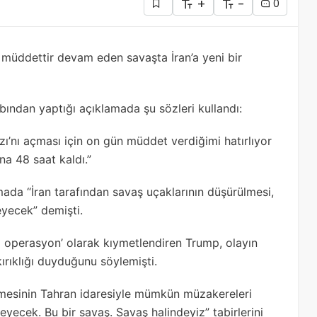
+
-
0
 müddettir devam eden savaşta İran’a yeni bir
ından yaptığı açıklamada şu sözleri kullandı:
’nı açması için on gün müddet verdiğimi hatırlıyor
a 48 saat kaldı.”
ada “İran tarafından savaş uçaklarının düşürülmesi,
yecek” demişti.
ri operasyon’ olarak kıymetlendiren Trump, olayın
ırıklığı duyduğunu söylemişti.
lmesinin Tahran idaresiyle mümkün müzakereleri
yecek. Bu bir savaş. Savaş halindeyiz” tabirlerini