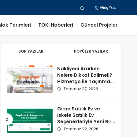
Giriş Yap
lak Terimleri
TOKİ Haberleri
Güncel Projeler
SON YAZILAR
POPÜLER YAZILAR
Nakliyeci Ararken
Nelere Dikkat Edilmeli?
Hizmetgo ile Taşınma
Sürecini Kolaylaştırın
Temmuz 27, 2026
Girne Satılık Ev ve
İskele Satılık Ev
Seçenekleriyle Yeni Bir
Başlangıç
Temmuz 22, 2026