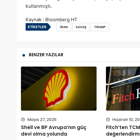
kullanmıştı.
Kaynak : Bloomberg HT
ETIKETLER
İRAN
SAVAŞ
TRUMP
BENZER YAZILAR
Mayıs 27, 2025
Haziran 10, 2
Shell ve BP Avrupa’nın güç
Fitch’ten TCM
devi olma yolunda
değerlendirm