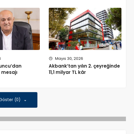
4
Mayıs 30, 2026
uncu’dan
Akbank’tan yılın 2. çeyreğinde
ü mesajı
11,1 milyar TL kâr
 Göster (0)