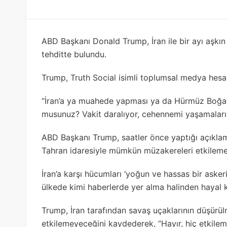
ABD Başkanı Donald Trump, İran ile bir ayı aşkın
tehditte bulundu.
Trump, Truth Social isimli toplumsal medya hesab
“İran’a ya muahede yapması ya da Hürmüz Boğazı
musunuz? Vakit daralıyor, cehennemi yaşamaların
ABD Başkanı Trump, saatler önce yaptığı açıklam
Tahran idaresiyle mümkün müzakereleri etkileme
İran’a karşı hücumları ‘yoğun ve hassas bir aske
ülkede kimi haberlerde yer alma halinden hayal k
Trump, İran tarafından savaş uçaklarının düşürü
etkilemeyeceğini kaydederek, “Hayır, hiç etkileme