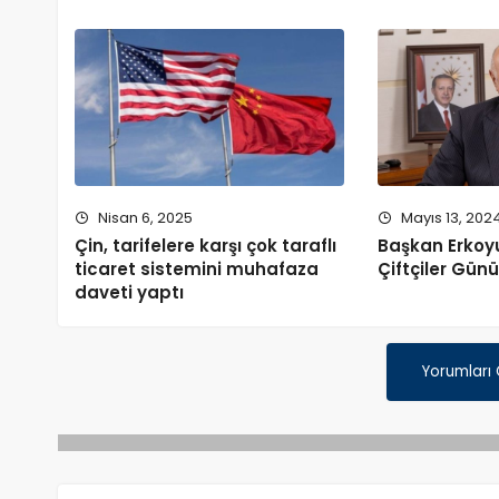
Nisan 6, 2025
Mayıs 13, 202
Çin, tarifelere karşı çok taraflı
Başkan Erkoy
ticaret sistemini muhafaza
Çiftçiler Gün
daveti yaptı
Yorumları