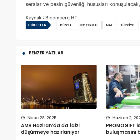
seralar ve besin güvenliği hususları konuşulacak,
Kaynak : Bloomberg HT
ETIKETLER
DÜNYA
JEOTERMAL
MAL
TÜRKIYE
BENZER YAZILAR
Nisan 28, 2025
Haziran 2, 20
AMB Haziran’da da faizi
PROMOGIFT İs
düşürmeye hazırlanıyor
buluşmasını b