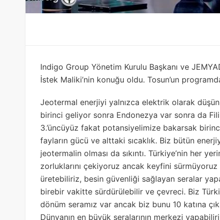
Indigo Group Yönetim Kurulu Başkanı ve JEMYA
İstek Maliki’nin konuğu oldu. Tosun’un programda
Jeotermal enerjiyi yalnızca elektrik olarak düşü
birinci geliyor sonra Endonezya var sonra da Fil
3.’üncüyüz fakat potansiyelimize bakarsak birin
fayların gücü ve alttaki sıcaklık. Biz bütün enerj
jeotermalin olması da sıkıntı. Türkiye’nin her yer
zorluklarını çekiyoruz ancak keyfini sürmüyoruz 
üretebiliriz, besin güvenliği sağlayan seralar yapa
birebir vakitte sürdürülebilir ve çevreci. Biz Tür
dönüm seramız var ancak biz bunu 10 katına çıkara
Dünyanın en büyük seralarının merkezi yapabiliri