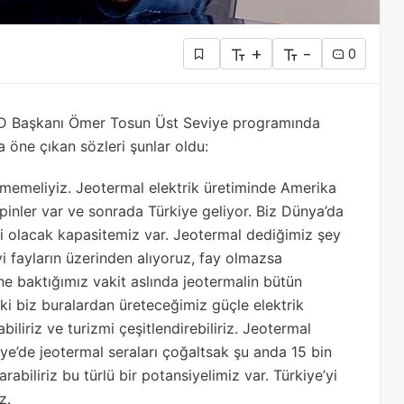
+
-
0
D Başkanı Ömer Tosun Üst Seviye programında
 öne çıkan sözleri şunlar oldu:
nmemeliyiz. Jeotermal elektrik üretiminde Amerika
ipinler var ve sonrada Türkiye geliyor. Biz Dünya’da
ci olacak kapasitemiz var. Jeotermal dediğimiz şey
iyi fayların üzerinden alıyoruz, fay olmazsa
ine baktığımız vakit aslında jeotermalin bütün
ki biz buralardan üreteceğimiz güçle elektrik
biliriz ve turizmi çeşitlendirebiliriz. Jeotermal
kiye’de jeotermal seraları çoğaltsak şu anda 15 bin
biliriz bu türlü bir potansiyelimiz var. Türkiye’yi
z.