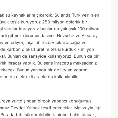
k su kaynaklarını çıkardık. Şu anda Türkiye’nin en
büyük tesis kuruyoruz 250 milyon dolarlık bir
l seralar kuruyoruz bunlar da yaklaşık 100 milyon
tikrarlı gitmek durumundasınız, Nevşehir ve Aksaray
evam ediyor, inşallah rezerv çıkartacağız ve
de karbon dioksit üretim tesisi kurduk 7 milyon
var. Bunları da sanayide kullanıyoruz. Bunun da bir
rlık ihracat yaptık. Bu sene ihracatta maksadımız
kecek. Bunun yanında bir de lityum yatırımı
bu da elektrikli araçlarda kullanılabilir.
Buraya yurtdışından birçok yabancı konuğumuz
ız Cevdet Yılmaz teşrif edecekler. Mevzuyla ilgili
Burada tabi sürdürülebilirlik birinci bahis olacak,