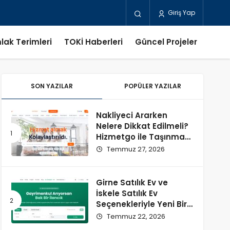
Giriş Yap
lak Terimleri
TOKİ Haberleri
Güncel Projeler
SON YAZILAR
POPÜLER YAZILAR
Nakliyeci Ararken
Nelere Dikkat Edilmeli?
Hizmetgo ile Taşınma
Sürecini Kolaylaştırın
Temmuz 27, 2026
Girne Satılık Ev ve
İskele Satılık Ev
Seçenekleriyle Yeni Bir
Başlangıç
Temmuz 22, 2026