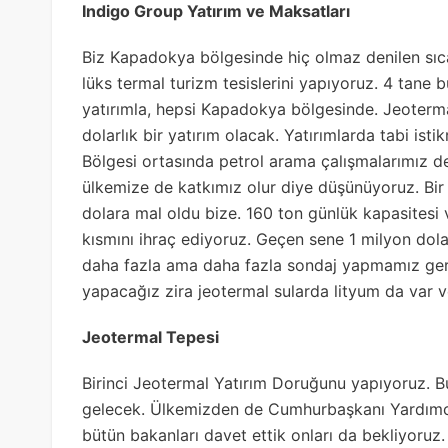
Indigo Group Yatırım ve Maksatları
Biz Kapadokya bölgesinde hiç olmaz denilen sıca
lüks termal turizm tesislerini yapıyoruz. 4 tane 
yatırımla, hepsi Kapadokya bölgesinde. Jeoterma
dolarlık bir yatırım olacak. Yatırımlarda tabi is
Bölgesi ortasında petrol arama çalışmalarımız d
ülkemize de katkımız olur diye düşünüyoruz. Bir 
dolara mal oldu bize. 160 ton günlük kapasitesi 
kısmını ihraç ediyoruz. Geçen sene 1 milyon dola
daha fazla ama daha fazla sondaj yapmamız gere
yapacağız zira jeotermal sularda lityum da var ve 
Jeotermal Tepesi
Birinci Jeotermal Yatırım Doruğunu yapıyoruz. 
gelecek. Ülkemizden de Cumhurbaşkanı Yardımcım
bütün bakanları davet ettik onları da bekliyoruz. 