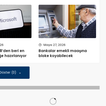
026
Mayıs 27, 2026
8’den beri en
Bankalar emekli maaşına
e hazırlanıyor
bloke koyabilecek
 Göster (0)