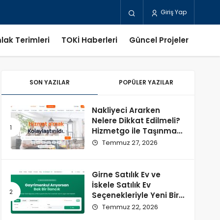
Giriş Yap
lak Terimleri
TOKİ Haberleri
Güncel Projeler
SON YAZILAR
POPÜLER YAZILAR
Nakliyeci Ararken
Nelere Dikkat Edilmeli?
Hizmetgo ile Taşınma
Sürecini Kolaylaştırın
Temmuz 27, 2026
Girne Satılık Ev ve
İskele Satılık Ev
Seçenekleriyle Yeni Bir
Başlangıç
Temmuz 22, 2026