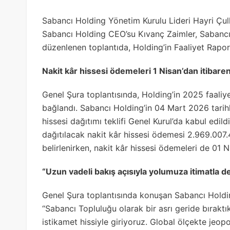
Sabancı Holding Yönetim Kurulu Lideri Hayri Çul
Sabancı Holding CEO’su Kıvanç Zaimler, Sabancı H
düzenlenen toplantıda, Holding’in Faaliyet Raporu 
Nakit kâr hissesi ödemeleri 1 Nisan’dan itibar
Genel Şura toplantısında, Holding’in 2025 faaliye
bağlandı. Sabancı Holding’in 04 Mart 2026 tarihl
hissesi dağıtımı teklifi Genel Kurul’da kabul edild
dağıtılacak nakit kâr hissesi ödemesi 2.969.007.4
belirlenirken, nakit kâr hissesi ödemeleri de 01 
“Uzun vadeli bakış açısıyla yolumuza itimatla 
Genel Şura toplantısında konuşan Sabancı Holdin
“Sabancı Topluluğu olarak bir asrı geride bıraktık.
istikamet hissiyle giriyoruz. Global ölçekte jeopol