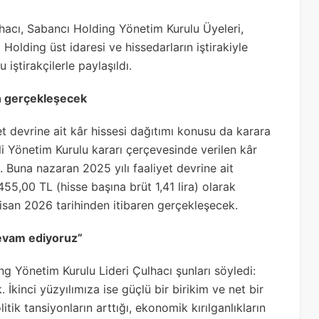
hacı, Sabancı Holding Yönetim Kurulu Üyeleri,
olding üst idaresi ve hissedarların iştirakiyle
iştirakçilerle paylaşıldı.
en gerçekleşecek
t devrine ait kâr hissesi dağıtımı konusu da karara
i Yönetim Kurulu kararı çerçevesinde verilen kâr
i. Buna nazaran 2025 yılı faaliyet devrine ait
55,00 TL (hisse başına brüt 1,41 lira) olarak
Nisan 2026 tarihinden itibaren gerçekleşecek.
devam ediyoruz”
g Yönetim Kurulu Lideri Çulhacı şunları söyledi:
 İkinci yüzyılımıza ise güçlü bir birikim ve net bir
itik tansiyonların arttığı, ekonomik kırılganlıkların