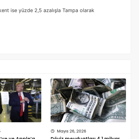
 kent ise yüzde 2,5 azalışla Tampa olarak
5
Mayıs 26, 2026
’ye ve Apple’a
Döviz mevduatları 4,1 milyar