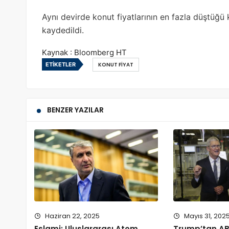
Aynı devirde konut fiyatlarının en fazla düştüğü
kaydedildi.
Kaynak : Bloomberg HT
ETIKETLER
KONUT FIYAT
BENZER YAZILAR
Haziran 22, 2025
Mayıs 31, 202
Eslami: Uluslararası Atom
Trump’tan AB