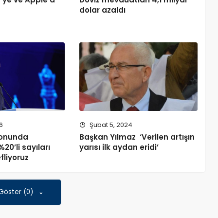
dolar azaldı
6
Şubat 5, 2024
sonunda
Başkan Yılmaz ‘Verilen artışın
20’li sayıları
yarısı ilk aydan eridi’
fliyoruz
 Göster (0)