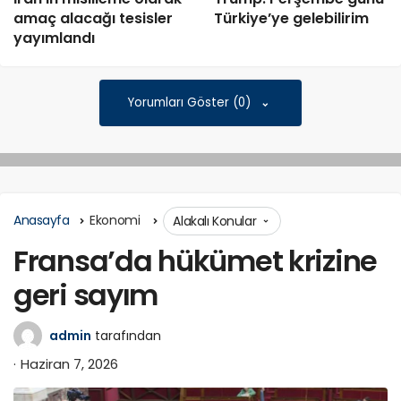
amaç alacağı tesisler
Türkiye’ye gelebilirim
yayımlandı
Yorumları Göster (0)
Anasayfa
Ekonomi
Alakalı Konular
Fransa’da hükümet krizine
geri sayım
admin
tarafından
Haziran 7, 2026