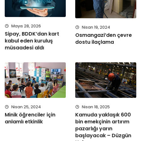
Mayıs 28, 2026
Nisan 19, 2024
Sipay, BDDK’dan kart
Osmangazi’den çevre
kabul eden kuruluş
dostu ilaçlama
müsaadesi aldı
Nisan 25, 2024
Nisan 18, 2025
Minik öğrenciler için
Kamuda yaklaşık 600
anlamlı etkinlik
bin emekçinin artırım
pazarlığı yarın
başlayacak – Düzgün