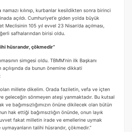
amazı kılınıp, kurbanlar kesildikten sonra birinci
binada açıldı. Cumhuriyet’e giden yolda büyük
t Meclisinin 105 yıl evvel 23 Nisan’da açılması,
erli safhalarından birisi oldu.
lihi hüsrandır, çökmedir”
ımasının simgesi oldu. TBMM’nin ilk Başkanı
ın açılışında da bunun önemine dikkati
:
olan millete dikelim. Orada faziletin, vefa ve içten
n ve geleceğin sönmeyen ateşi yanmaktadır. Bu kutsal
acak ve bağımsızlığımızın önüne dikilecek olan bütün
onun hak ettiği bağımsızlığın önünde, onun layık
uvvet fakat milletin irade ve emellerine uymak
e uymayanların talihi hüsrandır, çökmedir.”