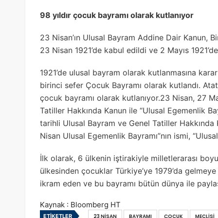
98 yıldır çocuk bayramı olarak kutlanıyor
23 Nisan’ın Ulusal Bayram Addine Dair Kanun, Biri
23 Nisan 1921’de kabul edildi ve 2 Mayıs 1921’de 
1921’de ulusal bayram olarak kutlanmasına karar
birinci sefer Çocuk Bayramı olarak kutlandı. Ata
çocuk bayramı olarak kutlanıyor.23 Nisan, 27 Ma
Tatiller Hakkında Kanun ile “Ulusal Egemenlik B
tarihli Ulusal Bayram ve Genel Tatiller Hakkında
Nisan Ulusal Egemenlik Bayramı”nın ismi, “Ulusal
İlk olarak, 6 ülkenin iştirakiyle milletlerarası b
ülkesinden çocuklar Türkiye’ye 1979’da gelmeye
ikram eden ve bu bayramı bütün dünya ile paylaş
Kaynak : Bloomberg HT
ETIKETLER
23 NISAN
BAYRAMI
ÇOCUK
MECLISI