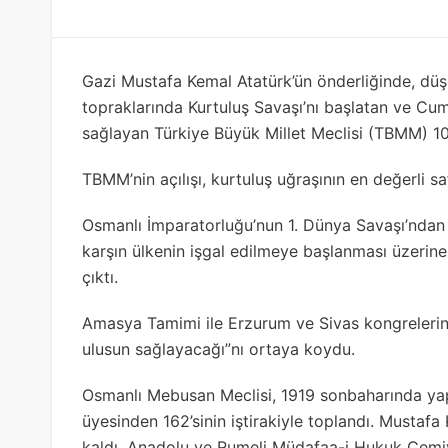
Gazi Mustafa Kemal Atatürk’ün önderliğinde, düş
topraklarında Kurtuluş Savaşı’nı başlatan ve Cum
sağlayan Türkiye Büyük Millet Meclisi (TBMM) 105
TBMM’nin açılışı, kurtuluş uğraşının en değerli sa
Osmanlı İmparatorluğu’nun 1. Dünya Savaşı’ndan
karşın ülkenin işgal edilmeye başlanması üzerin
çıktı.
Amasya Tamimi ile Erzurum ve Sivas kongrelerind
ulusun sağlayacağı”nı ortaya koydu.
Osmanlı Mebusan Meclisi, 1919 sonbaharında yap
üyesinden 162’sinin iştirakiyle toplandı. Mustaf
kaldı. Anadolu ve Rumeli Müdafaa-i Hukuk Cemiye