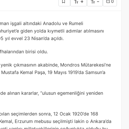
+
-
0
man işgali altındaki Anadolu ve Rumeli
huriyet’e giden yolda kıymetli adımlar atılmasını
 yıl evvel 23 Nisan’da açıldı.
fhalarından birisi oldu.
 yenik çıkmasının akabinde, Mondros Mütarekesi’ne
e Mustafa Kemal Paşa, 19 Mayıs 1919’da Samsun’a
e alınan kararlar, “ulusun egemenliğini yeniden
ılan seçimlerden sonra, 12 Ocak 1920’de 168
a Kemal, Erzurum mebusu seçilmişti lakin o Ankara’da
ti yanlısı milletvekillerinin çoğunlukta olduğu bu