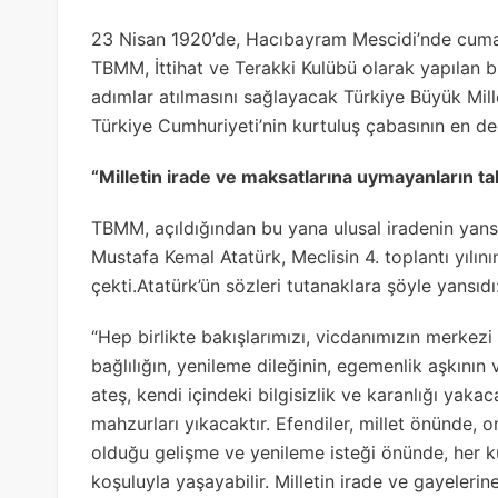
23 Nisan 1920’de, Hacıbayram Mescidi’nde cuma n
TBMM, İttihat ve Terakki Kulübü olarak yapılan 
adımlar atılmasını sağlayacak Türkiye Büyük Mille
Türkiye Cumhuriyeti’nin kurtuluş çabasının en değ
“Milletin irade ve maksatlarına uymayanların ta
TBMM, açıldığından bu yana ulusal iradenin yans
Mustafa Kemal Atatürk, Meclisin 4. toplantı yılın
çekti.Atatürk’ün sözleri tutanaklara şöyle yansıdı
“Hep birlikte bakışlarımızı, vicdanımızın merkezi 
bağlılığın, yenileme dileğinin, egemenlik aşkını
ateş, kendi içindeki bilgisizlik ve karanlığı yak
mahzurları yıkacaktır. Efendiler, millet önünde, 
olduğu gelişme ve yenileme isteği önünde, her k
koşuluyla yaşayabilir. Milletin irade ve gayelerin