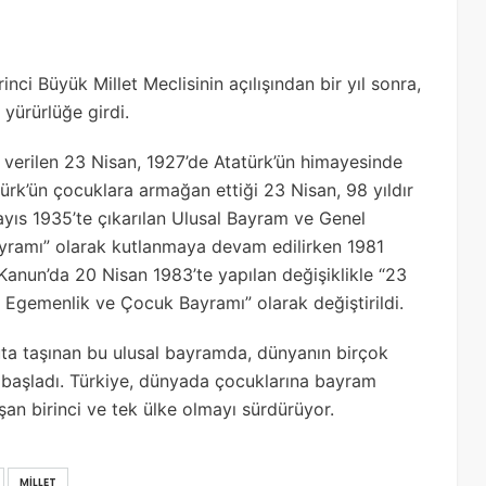
nci Büyük Millet Meclisinin açılışından bir yıl sonra,
yürürlüğe girdi.
 verilen 23 Nisan, 1927’de Atatürk’ün himayesinde
türk’ün çocuklara armağan ettiği 23 Nisan, 98 yıldır
yıs 1935’te çıkarılan Ulusal Bayram ve Genel
ayramı” olarak kutlanmaya devam edilirken 1981
 Kanun’da 20 Nisan 1983’te yapılan değişiklikle “23
 Egemenlik ve Çocuk Bayramı” olarak değiştirildi.
oyuta taşınan bu ulusal bayramda, dünyanın birçok
 başladı. Türkiye, dünyada çocuklarına bayram
an birinci ve tek ülke olmayı sürdürüyor.
MILLET