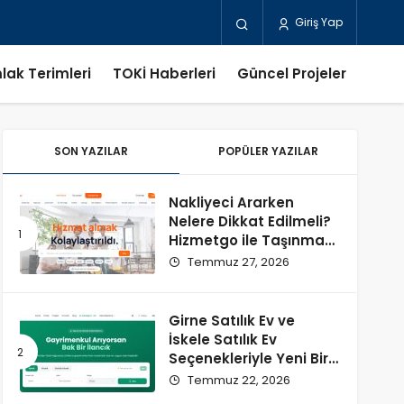
Giriş Yap
lak Terimleri
TOKİ Haberleri
Güncel Projeler
SON YAZILAR
POPÜLER YAZILAR
Nakliyeci Ararken
Nelere Dikkat Edilmeli?
Hizmetgo ile Taşınma
Sürecini Kolaylaştırın
Temmuz 27, 2026
Girne Satılık Ev ve
İskele Satılık Ev
Seçenekleriyle Yeni Bir
Başlangıç
Temmuz 22, 2026