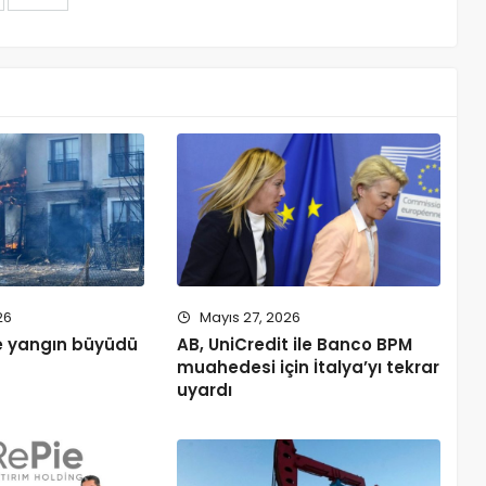
26
Mayıs 27, 2026
e yangın büyüdü
AB, UniCredit ile Banco BPM
muahedesi için İtalya’yı tekrar
uyardı