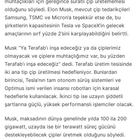
muhtaçlıkları için gereğince süratli çip üretememesi
olduğunu söyledi. Elon Musk, mevcut çip tedarikçileri
Samsung, TSMC ve Micron’a teşekkür etse de, bu
şirketlerin kapasitesinin Tesla ve SpaceX’in gelecek
amaçlarının sırf yüzde 2’sini karşılayabildiğini belirtti.
Musk “Ya Terafab’ı inşa edeceğiz ya da çiplerimiz
olmayacak ve çiplere muhtaçlığımız var, bu yüzden
Terafab’ı inşa edeceğiz” dedi. Terafab üretim tesisinde
iki ana tip çip üretilmesi hedefleniyor. Bunlardan
birincisi, Tesla’nın tam otonom sürüş sistemleri ve
Optimus ismi verilen insansı robotları için karasal
hedeflerle kullanılacak. İkinci tip ise uzayın şiddetli
şartlarına güçlü, yüksek performanslı işlemciler olacak.
Musk, maksadının dünya genelinde yılda 100 ila 200
gigawatt, uzayda ise bir terawatt süreç gücünü
destekleyebilecek çipler üretmek olduğunu söyledi.