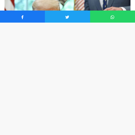
0
Haftalardır kara harekatı ve güç tesislerinin imhası
senaryolarını fiyatlayan global piyasalara, şahsen Lider
Trump’tan “ateşkes” sinyali geldi. Trump, ABD ve İran
heyetleri ortasında Orta Doğu’daki düşmanlıkların
büsbütün sona erdirilmesine yönelik “derinlemesine ve
yapıcı” görüşmeler yapıldığını belirterek, orduya