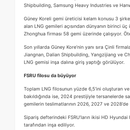
Shipbuilding, Samsung Heavy Industries ve Hanwha
Güney Koreli gemi üreticisi kelam konusu 3 şirket
alan LNG gemileri açısından dünyanın birinci üç
Zhonghua firması 58 gemi üzerinde çalışıyor. Ötek
Son yıllarda Güney Kore’nin yanı sıra Çinli firm
Jiangnan, Dalian Shipbuilding, Yangzijiang ve Ch
LNG gemisi inşa dalına giriş yaptığı görülüyor.
FSRU filosu da büyüyor
Toplam LNG filosunun yüzde 6,5’ini oluşturan v
bakıldığında ise, 2024 prestijiyle tersanelerde 
gemilerin teslimatlarının 2026, 2027 ve 2028’de
Sipariş defterindeki FSRU’ların ikisi HD Hyund
tarafından inşa ediliyor.