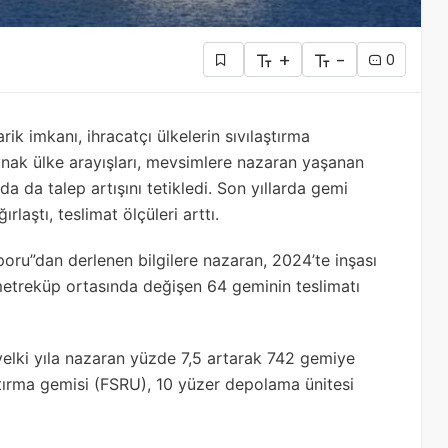
+
-
0
ik imkanı, ihracatçı ülkelerin sıvılaştırma
kaynak ülke arayışları, mevsimlere nazaran yaşanan
nda da talep artışını tetikledi. Son yıllarda gemi
rlaştı, teslimat ölçüleri arttı.
oru”dan derlenen bilgilere nazaran, 2024’te inşası
metreküp ortasında değişen 64 geminin teslimatı
vvelki yıla nazaran yüzde 7,5 artarak 742 gemiye
tırma gemisi (FSRU), 10 yüzer depolama ünitesi