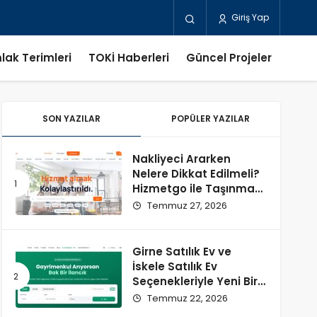
Giriş Yap
lak Terimleri
TOKİ Haberleri
Güncel Projeler
SON YAZILAR
POPÜLER YAZILAR
Nakliyeci Ararken
Nelere Dikkat Edilmeli?
Hizmetgo ile Taşınma
Sürecini Kolaylaştırın
Temmuz 27, 2026
Girne Satılık Ev ve
İskele Satılık Ev
Seçenekleriyle Yeni Bir
Başlangıç
Temmuz 22, 2026