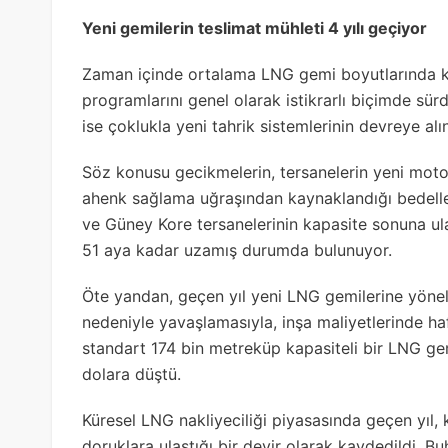
Yeni gemilerin teslimat mühleti 4 yılı geçiyor
Zaman içinde ortalama LNG gemi boyutlarında kim
programlarını genel olarak istikrarlı biçimde sür
ise çoklukla yeni tahrik sistemlerinin devreye al
Söz konusu gecikmelerin, tersanelerin yeni motor
ahenk sağlama uğraşından kaynaklandığı bedellend
ve Güney Kore tersanelerinin kapasite sonuna ul
51 aya kadar uzamış durumda bulunuyor.
Öte yandan, geçen yıl yeni LNG gemilerine yönel
nedeniyle yavaşlamasıyla, inşa maliyetlerinde ha
standart 174 bin metreküp kapasiteli bir LNG ge
dolara düştü.
Küresel LNG nakliyeciliği piyasasında geçen yıl, ki
doruklara ulaştığı bir devir olarak kaydedildi. Bu