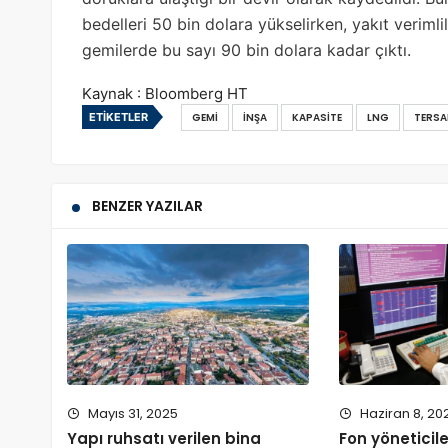
bedelleri 50 bin dolara yükselirken, yakıt veriml
gemilerde bu sayı 90 bin dolara kadar çıktı.
Kaynak : Bloomberg HT
ETIKETLER
GEMI
İNŞA
KAPASITE
LNG
TERSA
BENZER YAZILAR
Mayıs 31, 2025
Haziran 8, 20
Yapı ruhsatı verilen bina
Fon yöneticile