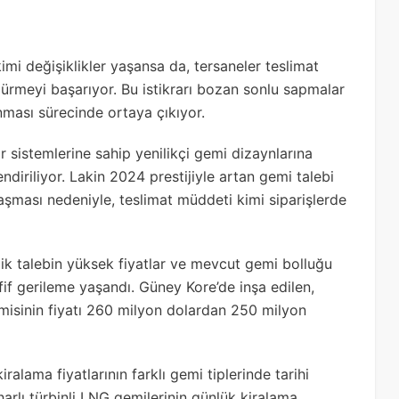
i değişiklikler yaşansa da, tersaneler teslimat
dürmeyi başarıyor. Bu istikrarı bozan sonlu sapmalar
ınması sürecinde ortaya çıkıyor.
 sistemlerine sahip yenilikçi gemi dizaynlarına
iriliyor. Lakin 2024 prestijiyle artan gemi talebi
aşması nedeniyle, teslimat müddeti kimi siparişlerde
ik talebin yüksek fiyatlar ve mevcut gemi bolluğu
fif gerileme yaşandı. Güney Kore’de inşa edilen,
misinin fiyatı 260 milyon dolardan 250 milyon
ralama fiyatlarının farklı gemi tiplerinde tarihi
harlı türbinli LNG gemilerinin günlük kiralama