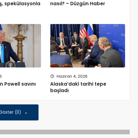
ş, spekülasyonla
nasıl? – Düzgün Haber
6
Haziran 4, 2026
 Powell savını
Alaska’daki tarihi tepe
başladı
 Göster (0)