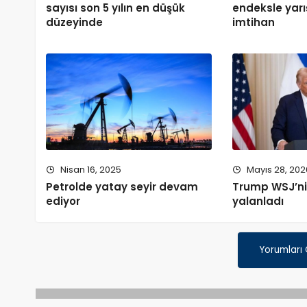
sayısı son 5 yılın en düşük
endeksle yarı
düzeyinde
imtihan
Nisan 16, 2025
Mayıs 28, 202
Petrolde yatay seyir devam
Trump WSJ’nin
ediyor
yalanladı
Yorumları