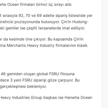
 Ocean firmaları birinci üç sırayı aldı.
 sırasıyla 92, 70 ve 69 adetle sipariş listesinde yer
 üreticisi pozisyonunda bulunuyor. Çin’in Hudong-
i gemiler ise çeşitli tersanelerde imal ediliyor.
alar da kesimde öne çıkıyor. Bu kapsamda Çin’in
ina Merchants Heavy Industry firmalarının klasik
e 48 gemiden oluşan global FSRU filosuna
sadece 3 yeni FSRU siparişi göze çarpıyor. Bu
 gerçekleşmesi bekleniyor.
ai Heavy Industries Group başkası ise Hanwha Ocean