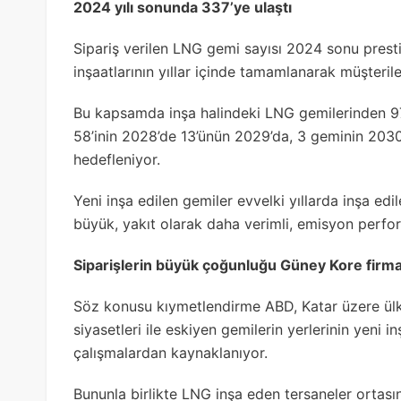
2024 yılı sonunda 337’ye ulaştı
Sipariş verilen LNG gemi sayısı 2024 sonu presti
inşaatlarının yıllar içinde tamamlanarak müşterile
Bu kapsamda inşa halindeki LNG gemilerinden 97’si
58’inin 2028’de 13’ünün 2029’da, 3 geminin 2030’
hedefleniyor.
Yeni inşa edilen gemiler evvelki yıllarda inşa e
büyük, yakıt olarak daha verimli, emisyon perfo
Siparişlerin büyük çoğunluğu Güney Kore firmal
Söz konusu kıymetlendirme ABD, Katar üzere ülk
siyasetleri ile eskiyen gemilerin yerlerinin yeni 
çalışmalardan kaynaklanıyor.
Bununla birlikte LNG inşa eden tersaneler ortas