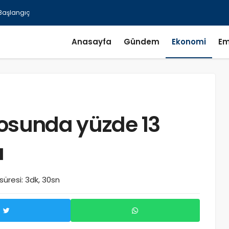
Anasayfa
Gündem
Ekonomi
Em
losunda yüzde 13
ı
üresi: 3dk, 30sn