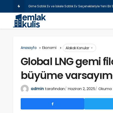
Şişli La
Anasayfa
Ekonomi
Alakalı Konular
Global LNG gemi fi
büyüme varsayım
admin
tarafından
Haziran 2, 2025
Okuma s