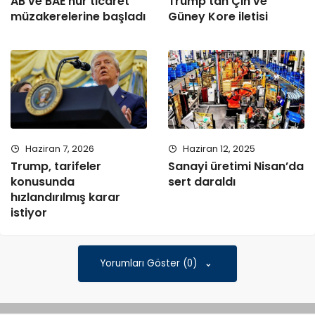
AB ve BAE hür ticaret
Trump’tan Çin ve
müzakerelerine başladı
Güney Kore iletisi
Haziran 7, 2026
Haziran 12, 2025
Trump, tarifeler
Sanayi üretimi Nisan’da
konusunda
sert daraldı
hızlandırılmış karar
istiyor
Yorumları Göster (0)