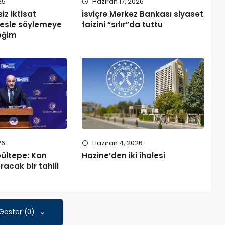
25
Haziran 17, 2026
iz iktisat
İsviçre Merkez Bankası siyaset
sesle söylemeye
faizini “sıfır”da tuttu
eğim
26
Haziran 4, 2026
Gültepe: Kan
Hazine’den iki ihalesi
racak bir tahlil
 Göster (0)