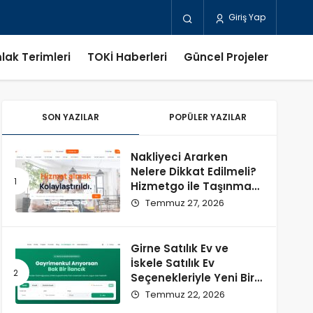
Giriş Yap
lak Terimleri
TOKİ Haberleri
Güncel Projeler
SON YAZILAR
POPÜLER YAZILAR
Nakliyeci Ararken
Nelere Dikkat Edilmeli?
Hizmetgo ile Taşınma
Sürecini Kolaylaştırın
Temmuz 27, 2026
Girne Satılık Ev ve
İskele Satılık Ev
Seçenekleriyle Yeni Bir
Başlangıç
Temmuz 22, 2026