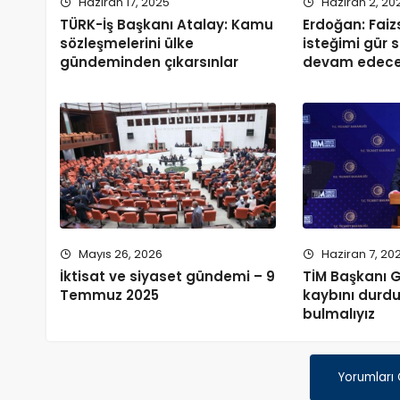
Haziran 17, 2025
Haziran 2, 20
TÜRK-İş Başkanı Atalay: Kamu
Erdoğan: Faizs
sözleşmelerini ülke
isteğimi gür 
gündeminden çıkarsınlar
devam edec
Mayıs 26, 2026
Haziran 7, 20
İktisat ve siyaset gündemi – 9
TİM Başkanı 
Temmuz 2025
kaybını durdu
bulmalıyız
Yorumları