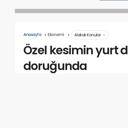
Anasayfa
Ekonomi
Alakalı Konular
Özel kesimin yurt dı
doruğunda
admin
tarafından
Nisan 17, 2025
Okuma sür