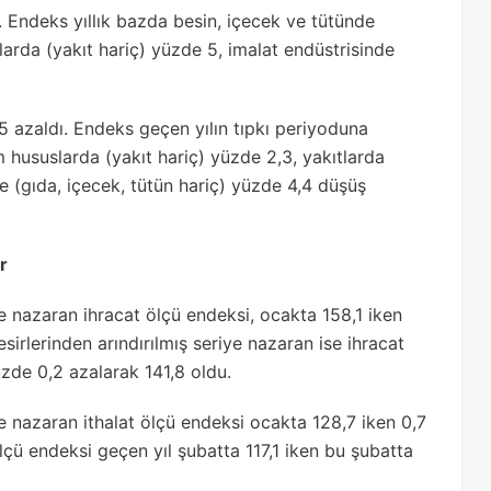
. Endeks yıllık bazda besin, içecek ve tütünde
larda (yakıt hariç) yüzde 5, imalat endüstrisinde
 azaldı. Endeks geçen yılın tıpkı periyoduna
 hususlarda (yakıt hariç) yüzde 2,3, yakıtlarda
e (gıda, içecek, tütün hariç) yüzde 4,4 düşüş
r
ye nazaran ihracat ölçü endeksi, ocakta 158,1 iken
irlerinden arındırılmış seriye nazaran ise ihracat
üzde 0,2 azalarak 141,8 oldu.
ye nazaran ithalat ölçü endeksi ocakta 128,7 iken 0,7
ölçü endeksi geçen yıl şubatta 117,1 iken bu şubatta