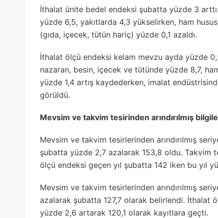
İthalat ünite bedel endeksi şubatta yüzde 3 arttı
yüzde 6,5, yakıtlarda 4,3 yükselirken, ham husus
(gıda, içecek, tütün hariç) yüzde 0,1 azaldı.
İthalat ölçü endeksi kelam mevzu ayda yüzde 0,5
nazaran, besin, içecek ve tütünde yüzde 8,7, ham
yüzde 1,4 artış kaydederken, imalat endüstrisind
görüldü.
Mevsim ve takvim tesirinden arındırılmış bilgile
Mevsim ve takvim tesirlerinden arındırılmış seri
şubatta yüzde 2,7 azalarak 153,8 oldu. Takvim tes
ölçü endeksi geçen yıl şubatta 142 iken bu yıl y
Mevsim ve takvim tesirlerinden arındırılmış seri
azalarak şubatta 127,7 olarak belirlendi. İthalat 
yüzde 2,6 artarak 120,1 olarak kayıtlara geçti.