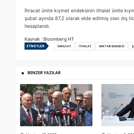
İhracat ünite kıymet endeksinin ithalat ünite kı
şubat ayında 87,2 olarak elde edilmiş olan dış ti
hesaplandı.
Kaynak : Bloomberg HT
ETIKETLER
İHRACAT
İTHALAT
MIKTAR ENDEKSI
Ş
BENZER YAZILAR