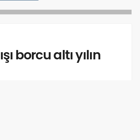
şı borcu altı yılın
esi: 1dk, 7sn