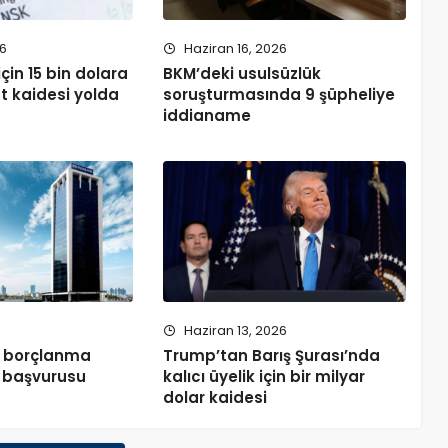
26
Haziran 16, 2026
çin 15 bin dolara
BKM’deki usulsüzlük
t kaidesi yolda
soruşturmasında 9 şüpheliye
iddianame
5
Haziran 13, 2026
n borçlanma
Trump’tan Barış Şurası’nda
K başvurusu
kalıcı üyelik için bir milyar
dolar kaidesi