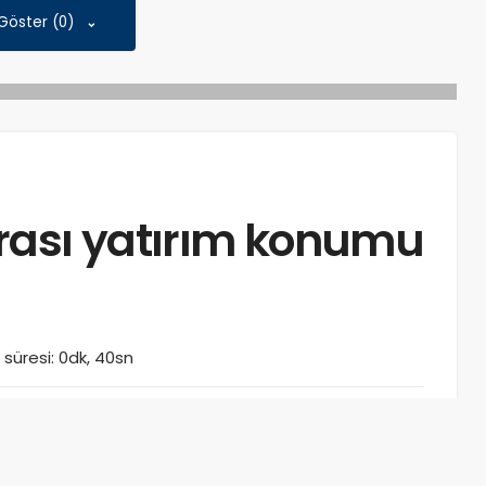
 Göster (0)
rası yatırım konumu
süresi: 0dk, 40sn