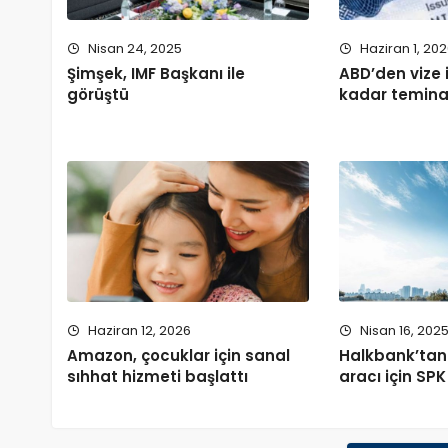
Nisan 24, 2025
Haziran 1, 20
Şimşek, IMF Başkanı ile
ABD’den vize i
görüştü
kadar temina
Haziran 12, 2026
Nisan 16, 202
Amazon, çocuklar için sanal
Halkbank’ta
sıhhat hizmeti başlattı
aracı için SP