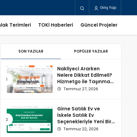
Giriş Yap
lak Terimleri
TOKİ Haberleri
Güncel Projeler
SON YAZILAR
POPÜLER YAZILAR
Nakliyeci Ararken
Nelere Dikkat Edilmeli?
Hizmetgo ile Taşınma
Sürecini Kolaylaştırın
Temmuz 27, 2026
Girne Satılık Ev ve
İskele Satılık Ev
Seçenekleriyle Yeni Bir
Başlangıç
Temmuz 22, 2026