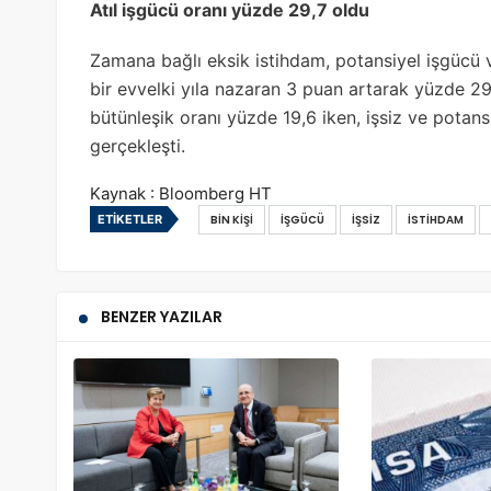
Atıl işgücü oranı yüzde 29,7 oldu
Zamana bağlı eksik istihdam, potansiyel işgücü v
bir evvelki yıla nazaran 3 puan artarak yüzde 29,
bütünleşik oranı yüzde 19,6 iken, işsiz ve potan
gerçekleşti.
Kaynak : Bloomberg HT
ETIKETLER
BIN KIŞI
İŞGÜCÜ
İŞSIZ
İSTIHDAM
BENZER YAZILAR