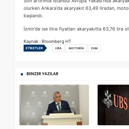
Son artırımla İstanbul Avrupa Yakası’nda akarya
olurken Ankara’da akaryakıt 63,49 liradan, motor
başlandı.
İzmir’de ise litre fiyatları akaryakıtta 63,76 lira
Kaynak : Bloomberg HT
ETIKETLER
LIRA
MOTORIN
ZAM
BENZER YAZILAR