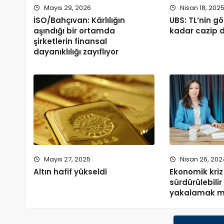
Mayıs 29, 2026
Nisan 18, 202
İSO/Bahçıvan: Kârlılığın
UBS: TL’nin g
aşındığı bir ortamda
kadar cazip d
şirketlerin finansal
dayanıklılığı zayıflıyor
Mayıs 27, 2025
Nisan 26, 202
Altın hafif yükseldi
Ekonomik kri
sürdürülebili
yakalamak 