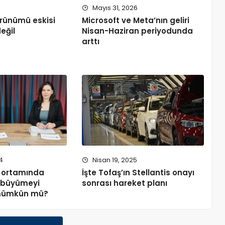
5
Mayıs 31, 2026
örünümü eskisi
Microsoft ve Meta’nın geliri
eğil
Nisan-Haziran periyodunda
arttı
4
Nisan 19, 2025
z ortamında
İşte Tofaş’ın Stellantis onayı
r büyümeyi
sonrası hareket planı
mümkün mü?