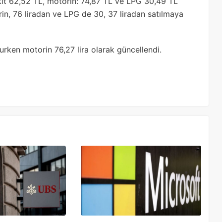
kıt 62,52 TL, motorin: 74,87 TL ve LPG 30,49 TL
in, 76 liradan ve LPG de 30, 37 liradan satılmaya
 olurken motorin 76,27 lira olarak güncellendi.