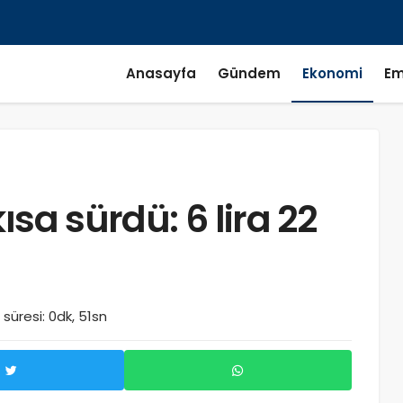
Anasayfa
Gündem
Ekonomi
Em
ısa sürdü: 6 lira 22
üresi: 0dk, 51sn