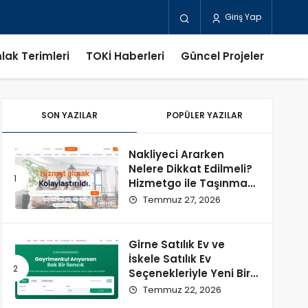
Giriş Yap
lak Terimleri
TOKİ Haberleri
Güncel Projeler
SON YAZILAR
POPÜLER YAZILAR
Nakliyeci Ararken
Nelere Dikkat Edilmeli?
Hizmetgo ile Taşınma
Sürecini Kolaylaştırın
Temmuz 27, 2026
Girne Satılık Ev ve
İskele Satılık Ev
Seçenekleriyle Yeni Bir
Başlangıç
Temmuz 22, 2026