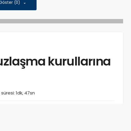
 Göster (0)
uzlaşma kurullarına
üresi: 1dk, 47sn