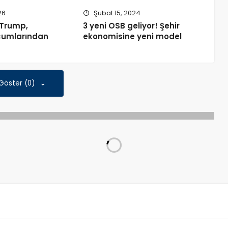
26
Şubat 15, 2024
 Trump,
3 yeni OSB geliyor! Şehir
cumlarından
ekonomisine yeni model
 Göster (0)
 ve üniversiteler 2