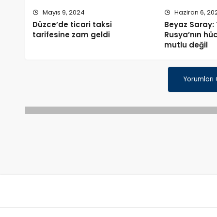
Mayıs 9, 2024
Haziran 6, 20
Düzce’de ticari taksi
Beyaz Saray:
tarifesine zam geldi
Rusya’nın hü
mutlu değil
Yorumları
Anasayfa
Ekonomi
İstanbul’da okullar
gün tatil edildi