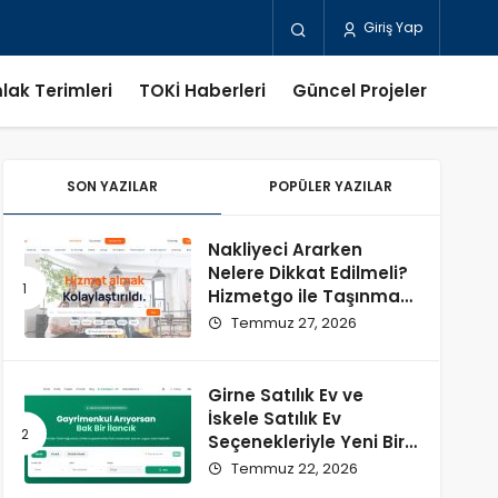
Giriş Yap
lak Terimleri
TOKİ Haberleri
Güncel Projeler
SON YAZILAR
POPÜLER YAZILAR
Nakliyeci Ararken
Nelere Dikkat Edilmeli?
Hizmetgo ile Taşınma
Sürecini Kolaylaştırın
Temmuz 27, 2026
Girne Satılık Ev ve
İskele Satılık Ev
Seçenekleriyle Yeni Bir
Başlangıç
Temmuz 22, 2026