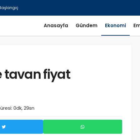
r Başlangıç
Anasayfa
Gündem
Ekonomi
Em
 tavan fiyat
resi: 0dk, 29sn