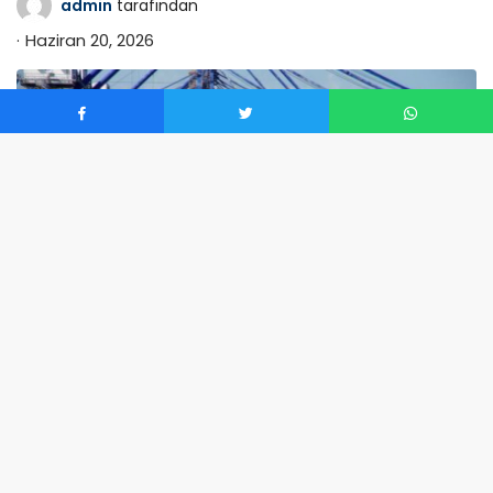
admin
tarafından
Haziran 20, 2026
0
ABD Gümrük ve Hudut Koruma (CBP) ünitesi, Lider
Donald Trump’ın Memleketler arası Acil Ekonomik
Güçler Maddesi’ne (IEEPA) dayandırarak uyguladığı ve