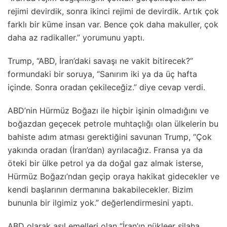
rejimi devirdik, sonra ikinci rejimi de devirdik. Artık çok
farklı bir küme insan var. Bence çok daha makuller, çok
daha az radikaller.” yorumunu yaptı.
Trump, “ABD, İran’daki savaşı ne vakit bitirecek?”
formundaki bir soruya, “Sanırım iki ya da üç hafta
içinde. Sonra oradan çekileceğiz.” diye cevap verdi.
ABD’nin Hürmüz Boğazı ile hiçbir işinin olmadığını ve
boğazdan geçecek petrole muhtaçlığı olan ülkelerin bu
bahiste adım atması gerektiğini savunan Trump, “Çok
yakında oradan (İran’dan) ayrılacağız. Fransa ya da
öteki bir ülke petrol ya da doğal gaz almak isterse,
Hürmüz Boğazı’ndan geçip oraya hakikat gidecekler ve
kendi başlarının dermanına bakabilecekler. Bizim
bununla bir ilgimiz yok.” değerlendirmesini yaptı.
ABD olarak asıl emelleri olan “İran’ın nükleer silaha