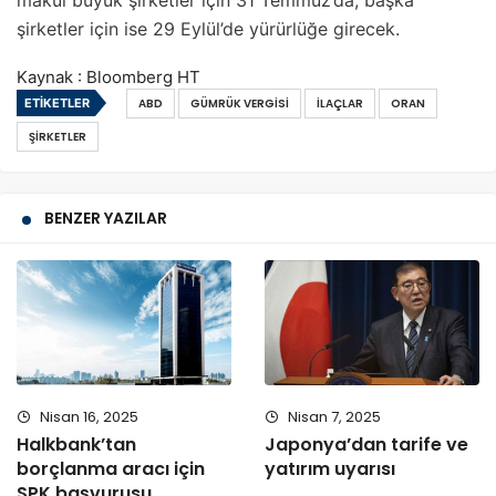
makul büyük şirketler için 31 Temmuz’da, başka
şirketler için ise 29 Eylül’de yürürlüğe girecek.
Kaynak : Bloomberg HT
ETIKETLER
ABD
GÜMRÜK VERGISI
İLAÇLAR
ORAN
ŞIRKETLER
BENZER YAZILAR
Nisan 16, 2025
Nisan 7, 2025
Halkbank’tan
Japonya’dan tarife ve
borçlanma aracı için
yatırım uyarısı
SPK başvurusu