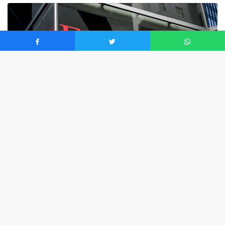
0
Fitch’ten yapılan açıklamada, ABD’nin tarifelerinin mali
tesirinin karışık olduğu ve altta yatan problemleri
çözmeyeceği aktarıldı.
Açıklamada, tarife gelirlerinin 2025’te ABD’nin bütçe