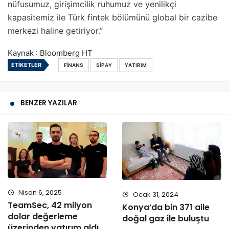
nüfusumuz, girişimcilik ruhumuz ve yenilikçi
kapasitemiz ile Türk fintek bölümünü global bir cazibe
merkezi haline getiriyor.”
Kaynak : Bloomberg HT
ETIKETLER
FINANS
SIPAY
YATIRIM
BENZER YAZILAR
Nisan 6, 2025
Ocak 31, 2024
TeamSec, 42 milyon
Konya’da bin 371 aile
dolar değerleme
doğal gaz ile buluştu
üzerinden yatırım aldı