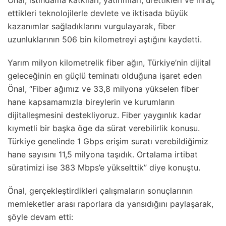
Önal, istihdama katkıları, yatırımları, ürettikleri ve ihraç
ettikleri teknolojilerle devlete ve iktisada büyük
kazanımlar sağladıklarını vurgulayarak, fiber
uzunluklarının 506 bin kilometreyi aştığını kaydetti.
Yarım milyon kilometrelik fiber ağın, Türkiye’nin dijital
geleceğinin en güçlü teminatı olduğuna işaret eden
Önal, “Fiber ağımız ve 33,8 milyona yükselen fiber
hane kapsamamızla bireylerin ve kurumların
dijitalleşmesini destekliyoruz. Fiber yaygınlık kadar
kıymetli bir başka öge da sürat verebilirlik konusu.
Türkiye genelinde 1 Gbps erişim suratı verebildiğimiz
hane sayısını 11,5 milyona taşıdık. Ortalama irtibat
süratimizi ise 383 Mbps’e yükselttik” diye konuştu.
Önal, gerçekleştirdikleri çalışmaların sonuçlarının
memleketler arası raporlara da yansıdığını paylaşarak,
şöyle devam etti: