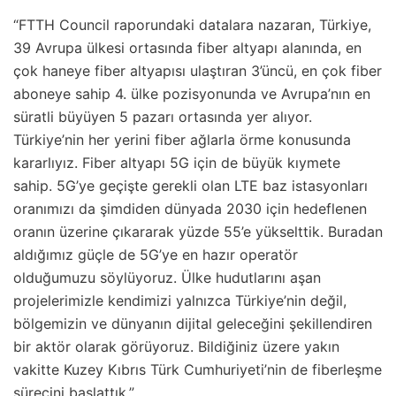
“FTTH Council raporundaki datalara nazaran, Türkiye,
39 Avrupa ülkesi ortasında fiber altyapı alanında, en
çok haneye fiber altyapısı ulaştıran 3’üncü, en çok fiber
aboneye sahip 4. ülke pozisyonunda ve Avrupa’nın en
süratli büyüyen 5 pazarı ortasında yer alıyor.
Türkiye’nin her yerini fiber ağlarla örme konusunda
kararlıyız. Fiber altyapı 5G için de büyük kıymete
sahip. 5G’ye geçişte gerekli olan LTE baz istasyonları
oranımızı da şimdiden dünyada 2030 için hedeflenen
oranın üzerine çıkararak yüzde 55’e yükselttik. Buradan
aldığımız güçle de 5G’ye en hazır operatör
olduğumuzu söylüyoruz. Ülke hudutlarını aşan
projelerimizle kendimizi yalnızca Türkiye’nin değil,
bölgemizin ve dünyanın dijital geleceğini şekillendiren
bir aktör olarak görüyoruz. Bildiğiniz üzere yakın
vakitte Kuzey Kıbrıs Türk Cumhuriyeti’nin de fiberleşme
sürecini başlattık.”