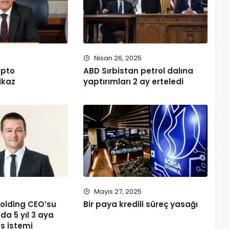
5
Nisan 26, 2025
ipto
ABD Sırbistan petrol dalına
ikaz
yaptırımları 2 ay erteledi
5
Mayıs 27, 2025
 Holding CEO’su
Bir paya kredili süreç yasağı
da 5 yıl 3 aya
s istemi