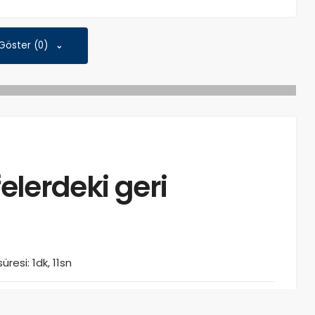
 Göster (0)
felerdeki geri
resi: 1dk, 11sn