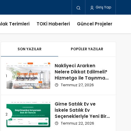
Giriş Yap
lak Terimleri
TOKİ Haberleri
Güncel Projeler
SON YAZILAR
POPÜLER YAZILAR
Nakliyeci Ararken
Nelere Dikkat Edilmeli?
Hizmetgo ile Taşınma
Sürecini Kolaylaştırın
Temmuz 27, 2026
Girne Satılık Ev ve
İskele Satılık Ev
Seçenekleriyle Yeni Bir
Başlangıç
Temmuz 22, 2026