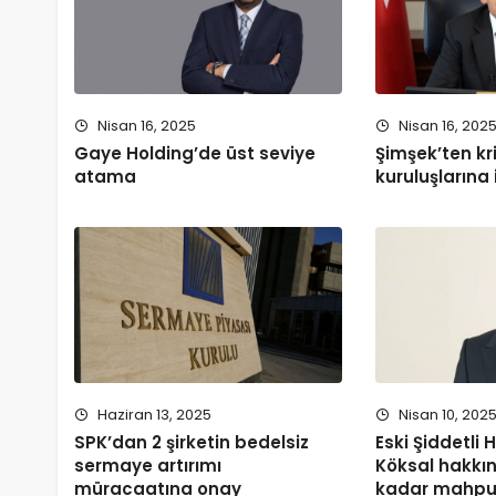
Nisan 16, 2025
Nisan 16, 202
Gaye Holding’de üst seviye
Şimşek’ten kr
atama
kuruluşlarına 
Haziran 13, 2025
Nisan 10, 202
SPK’dan 2 şirketin bedelsiz
Eski Şiddetli
sermaye artırımı
Köksal hakkın
müracaatına onay
kadar mahpu