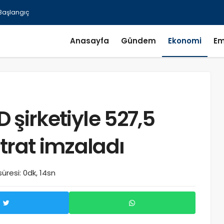
Anasayfa
Gündem
Ekonomi
Em
D şirketiyle 527,5
trat imzaladı
resi: 0dk, 14sn