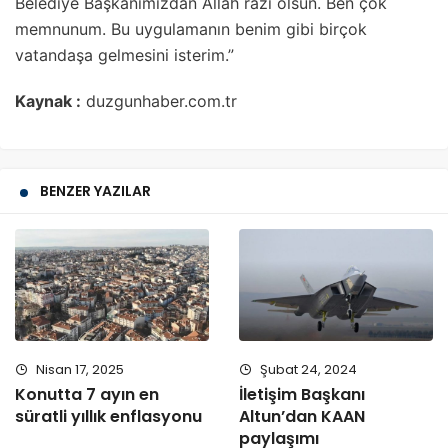
Belediye Başkanımızdan Allah razı olsun. Ben çok
memnunum. Bu uygulamanın benim gibi birçok
vatandaşa gelmesini isterim.”
Kaynak :
duzgunhaber.com.tr
BENZER YAZILAR
Nisan 17, 2025
Şubat 24, 2024
Konutta 7 ayın en
İletişim Başkanı
süratli yıllık enflasyonu
Altun’dan KAAN
paylaşımı