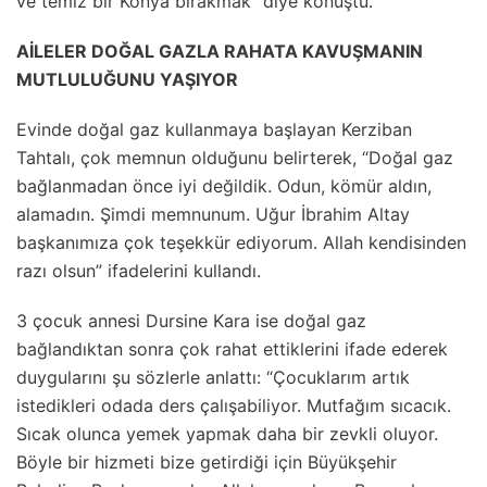
ve temiz bir Konya bırakmak” diye konuştu.
AİLELER DOĞAL GAZLA RAHATA KAVUŞMANIN
MUTLULUĞUNU YAŞIYOR
Evinde doğal gaz kullanmaya başlayan Kerziban
Tahtalı, çok memnun olduğunu belirterek, “Doğal gaz
bağlanmadan önce iyi değildik. Odun, kömür aldın,
alamadın. Şimdi memnunum. Uğur İbrahim Altay
başkanımıza çok teşekkür ediyorum. Allah kendisinden
razı olsun” ifadelerini kullandı.
3 çocuk annesi Dursine Kara ise doğal gaz
bağlandıktan sonra çok rahat ettiklerini ifade ederek
duygularını şu sözlerle anlattı: “Çocuklarım artık
istedikleri odada ders çalışabiliyor. Mutfağım sıcacık.
Sıcak olunca yemek yapmak daha bir zevkli oluyor.
Böyle bir hizmeti bize getirdiği için Büyükşehir