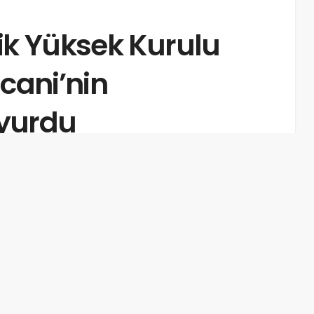
lik Yüksek Kurulu
icani’nin
yurdu
üresi: 2dk, 20sn