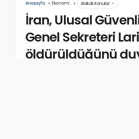
Anasayfa
Ekonomi
Alakalı Konular
İran, Ulusal Güven
Genel Sekreteri Lar
öldürüldüğünü du
admin
tarafından
Haziran 16, 2026
Okuma s