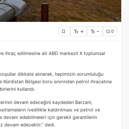
+
-
0
ye ihraç edilmesine ait ABD merkezli X toplumsal
 koşullar dikkate alınarak, hepimizin sorumluluğu
Kürdistan Bölgesi boru sınırından petrol ihracatına
rlerini kullandı.
lerinin devam edeceğini kaydeden Barzani,
sıtlamaların ivedilikle kaldırılması ve petrol ve
e devam edebilmeleri için gerekli garantilerin
z devam edecektir.” dedi.