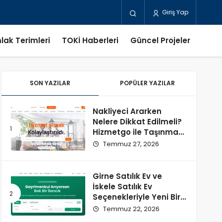
Giriş Yap
lak Terimleri
TOKİ Haberleri
Güncel Projeler
SON YAZILAR
POPÜLER YAZILAR
Nakliyeci Ararken
Nelere Dikkat Edilmeli?
Hizmetgo ile Taşınma
Sürecini Kolaylaştırın
Temmuz 27, 2026
Girne Satılık Ev ve
İskele Satılık Ev
Seçenekleriyle Yeni Bir
Başlangıç
Temmuz 22, 2026