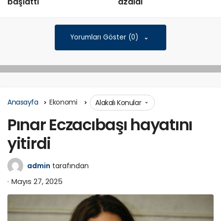
başlattı
azaldı
Yorumları Göster (0)
Anasayfa
Ekonomi
Alakalı Konular
Pınar Eczacıbaşı hayatını
yitirdi
admin
tarafından
Mayıs 27, 2025