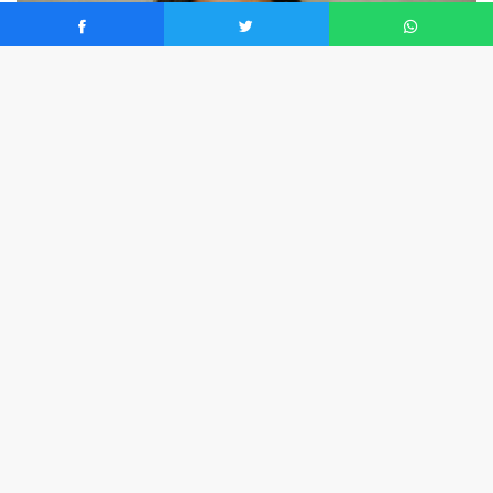
0
Genç Yönetici ve İş İnsanları Derneği (GYİAD) Yüksek
İstişare Kurulu üyesi ve Türkiye-Lüksemburg İş
Konseyi’nin kurucu Başkanı Pınar Eczacıbaşı yaşamını
kaybetti.
Pınar Eczacıbaşı, Eczacıbaşı Holding Yönetim Kurulu
Lideri Bülent Eczacıbaşı’nın kuzeniydi.