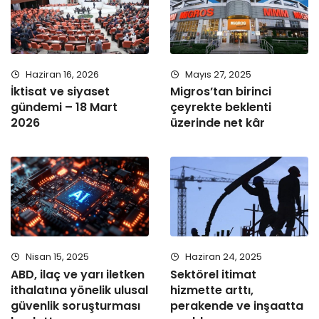
Haziran 16, 2026
Mayıs 27, 2025
İktisat ve siyaset
Migros’tan birinci
gündemi – 18 Mart
çeyrekte beklenti
2026
üzerinde net kâr
Nisan 15, 2025
Haziran 24, 2025
ABD, ilaç ve yarı iletken
Sektörel itimat
ithalatına yönelik ulusal
hizmette arttı,
güvenlik soruşturması
perakende ve inşaatta