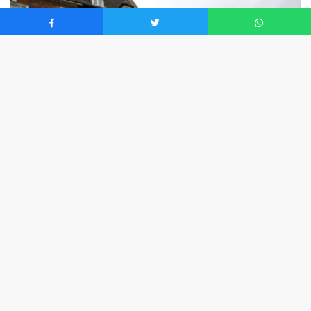
0
İngiltere Perakende Komisyonu’na (BRC) nazaran, bu
ay besin fiyatları yüzde 0,7 artış gösterdi. Bu, Ocak
2024’ten bu yana gerçekleşen en yüksek artış. Yıllık
artış ise yüzde 2,6 ile son 11 aydaki en yüksek artış
oldu.