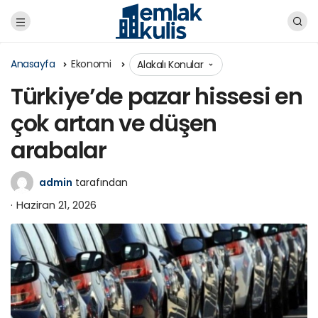
Anasayfa
Ekonomi
Alakalı Konular
Türkiye’de pazar hissesi en
çok artan ve düşen
arabalar
admin
tarafından
Haziran 21, 2026