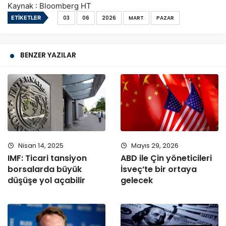
Kaynak : Bloomberg HT
ETIKETLER
03
06
2026
MART
PAZAR
BENZER YAZILAR
Nisan 14, 2025
Mayıs 29, 2026
IMF: Ticari tansiyon
ABD ile Çin yöneticileri
borsalarda büyük
İsveç’te bir ortaya
düşüşe yol açabilir
gelecek