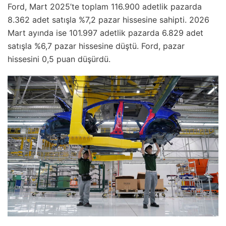
Ford, Mart 2025’te toplam 116.900 adetlik pazarda
8.362 adet satışla %7,2 pazar hissesine sahipti. 2026
Mart ayında ise 101.997 adetlik pazarda 6.829 adet
satışla %6,7 pazar hissesine düştü. Ford, pazar
hissesini 0,5 puan düşürdü.