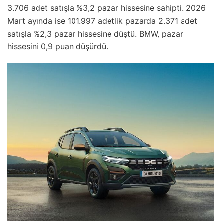
3.706 adet satışla %3,2 pazar hissesine sahipti. 2026
Mart ayında ise 101.997 adetlik pazarda 2.371 adet
satışla %2,3 pazar hissesine düştü. BMW, pazar
hissesini 0,9 puan düşürdü.