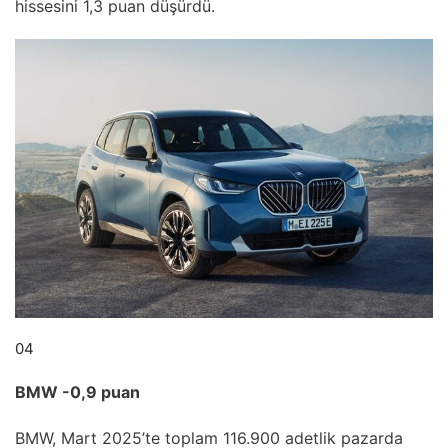
hissesini 1,3 puan düşürdü.
04
BMW -0,9 puan
BMW, Mart 2025’te toplam 116.900 adetlik pazarda