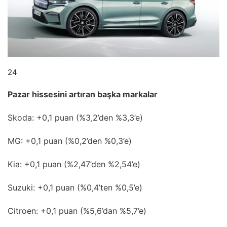
24
Pazar hissesini artıran başka markalar
Skoda: +0,1 puan (%3,2’den %3,3’e)
MG: +0,1 puan (%0,2’den %0,3’e)
Kia: +0,1 puan (%2,47’den %2,54’e)
Suzuki: +0,1 puan (%0,4’ten %0,5’e)
Citroen: +0,1 puan (%5,6’dan %5,7’e)