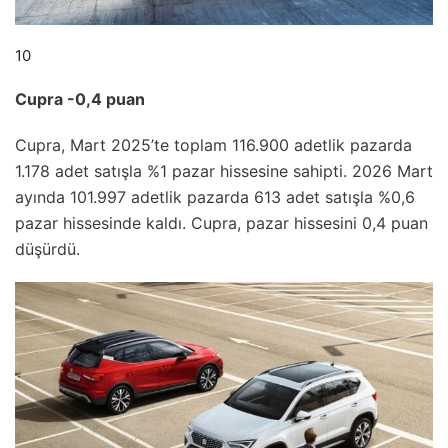
10
Cupra -0,4 puan
Cupra, Mart 2025’te toplam 116.900 adetlik pazarda
1.178 adet satışla %1 pazar hissesine sahipti. 2026 Mart
ayında 101.997 adetlik pazarda 613 adet satışla %0,6
pazar hissesinde kaldı. Cupra, pazar hissesini 0,4 puan
düşürdü.