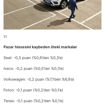
11
Pazar hissesini kaybeden öteki markalar
Seat: -0,3 puan (%0,6’dan %0,3’e)
Iveco: -0,2 puan (%0,5’ten %0,3’e)
Volkswagen: -0,2 puan (%7,1’den %6,9’a)
Foton: -0,1 puan (%0,2’den %0,1’e)
Tenax: -0,1 puan (%0,2’den %0,1’e)