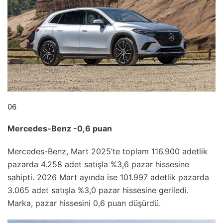
06
Mercedes-Benz -0,6 puan
Mercedes-Benz, Mart 2025’te toplam 116.900 adetlik
pazarda 4.258 adet satışla %3,6 pazar hissesine
sahipti. 2026 Mart ayında ise 101.997 adetlik pazarda
3.065 adet satışla %3,0 pazar hissesine geriledi.
Marka, pazar hissesini 0,6 puan düşürdü.