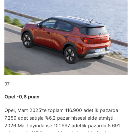
07
Opel -0,6 puan
Opel, Mart 2025’te toplam 116.900 adetlik pazarda
7.259 adet satışla %6,2 pazar hissesi elde etmişti.
2026 Mart ayında ise 101.997 adetlik pazarda 5.691