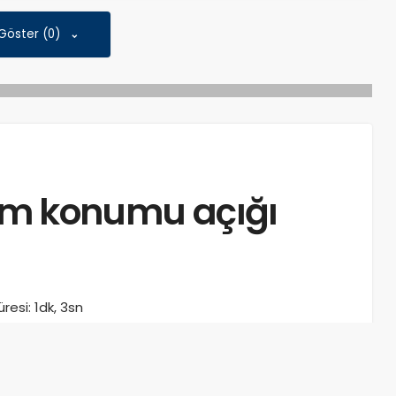
 Göster (0)
ırım konumu açığı
esi: 1dk, 3sn