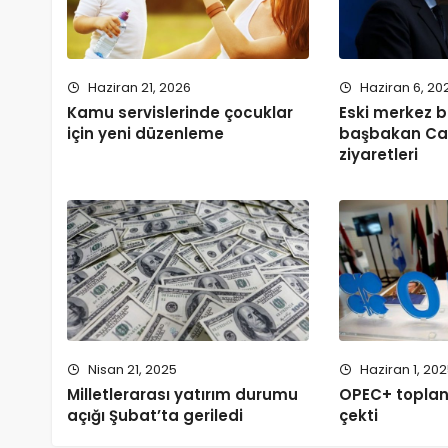
Haziran 21, 2026
Haziran 6, 20
Kamu servislerinde çocuklar
Eski merkez b
için yeni düzenleme
başbakan Ca
ziyaretleri
Nisan 21, 2025
Haziran 1, 20
Milletlerarası yatırım durumu
OPEC+ toplant
açığı Şubat’ta geriledi
çekti