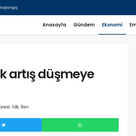
Anasayfa
Gündem
Ekonomi
Em
lık artış düşmeye
esi: 1dk, 9sn