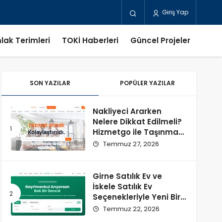
Giriş Yap
lak Terimleri
TOKİ Haberleri
Güncel Projeler
SON YAZILAR
POPÜLER YAZILAR
Nakliyeci Ararken
Nelere Dikkat Edilmeli?
Hizmetgo ile Taşınma
Sürecini Kolaylaştırın
Temmuz 27, 2026
Girne Satılık Ev ve
İskele Satılık Ev
Seçenekleriyle Yeni Bir
Başlangıç
Temmuz 22, 2026